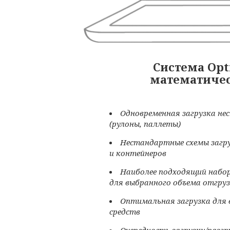
Cистема Opt
математичес
Oдновременная загрузка нес
(рулоны, паллеты)
Нестандартные схемы загру
и контейнеров
Наиболее подходящий набор
для выбранного объема отгру
Оптимальная загрузка для
средств
Очередность загрузки/разг