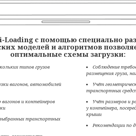
i-Loading с помощью специально р
ких моделей и алгоритмов позволяе
оптимальные схемы загрузки:
кольких типов грузов
Соблюдение требо
размещения груза, наг
зки вагонов, автомобилей
Учёт геометрическ
транспортных средс
 вагонов и контейнеров
Учёт размеров и р
зки
у контейнера, посере
крыши
 выбранных транспортных
Рекомендации по д
рузки, возможность