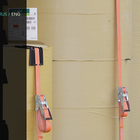
RUS
/
ENG