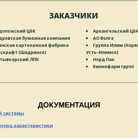
ЗАКАЗЧИКИ
допожский ЦБК
Архангельский ЦБ
дровская бумажная компания
АО Волга
анская картонажная фабрика
Группа Илим (Коря
скрафт (Шадринск)
Усть-Илимск)
тывкарский ЛПК
Норд Пак
Биннофарм групп
ДОКУМЕНТАЦИЯ
й системы
функц.характеристики