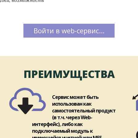
Войти в web-сервис...
ПРЕИМУЩЕСТВА
Сервис может быть
использован как
самостоятельный продукт
(в т.ч. через Web-
интерфейс), либо как
подключаемый модуль к
имеющейся учетной или MES-