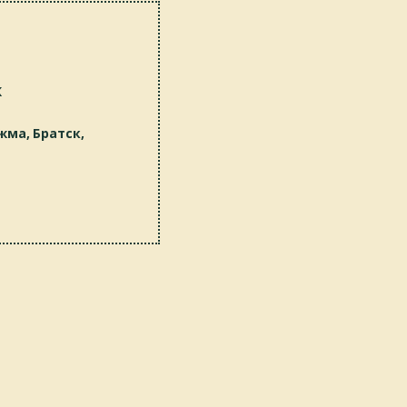
К
жма, Братск,