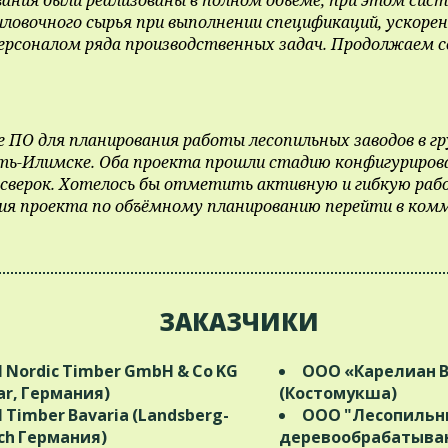
ловочного сырья при выполнении спецификаций, ускоре
персоналом ряда производственных задач. Продолжаем 
 ПО для планирования работы лесопильных заводов в гр
. Усть-Илимске. Оба проекта прошли стадию конфигуриро
сверок. Хотелось бы отметить активную и гибкую раб
ния проекта по объёмному планированию перейти в ком
ЗАКАЗЧИКИ
M Nordic Timber GmbH & Co KG
ООО «Карелиан 
ar, Германия)
(Костомукша)
M Timber Bavaria (Landsberg-
ООО "Лесопильн
ch Германия)
деревообрабатыв