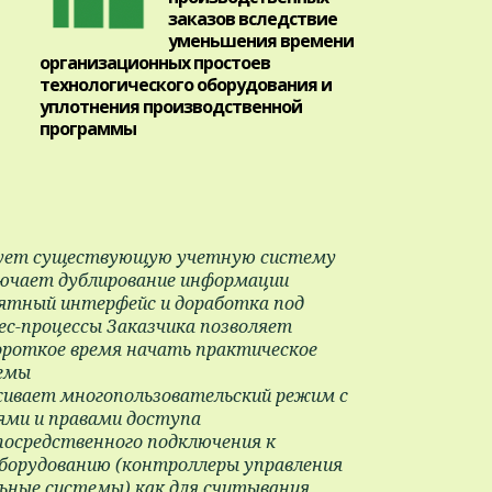
заказов вследствие
уменьшения времени
организационных простоев
технологического оборудования и
уплотнения производственной
программы
зует существующую учетную систему
лючает дублирование информации
тный интерфейс и доработка под
с-процессы Заказчика позволяет
ороткое время начать практическое
темы
ивает многопользовательский режим с
ями и правами доступа
осредственного подключения к
борудованию (контроллеры управления
ьные системы) как для считывания