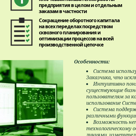
предприятия в целом и отдельным
заказам в частности
Сокращение оборотного капитала
на всех переделах посредством
сквозного планирования и
оптимизации процессов на всей
производственной цепочке
Особенности
:
Система исполь
Заказчика, что иск
Интуитивно поня
существующие бизне
пользователям за к
использование Сис
Система поддерж
различными функци
Возможность неп
технологическому о
линиями, измерител