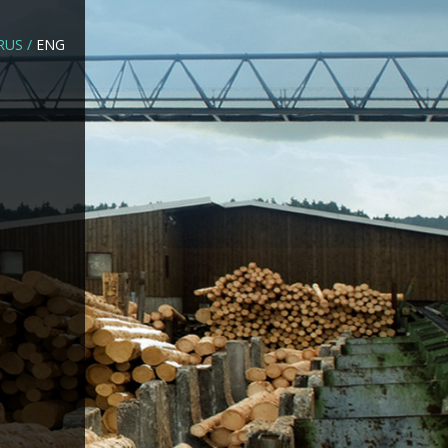
RUS
/
ENG