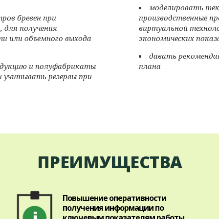
моделировать тек
ров бревен при
производственные пр
, для получения
виртуальной техноло
и или объемного выхода
экономических показ
давать рекоменда
одукцию и полуфабрикаты
плана
и учитывать резервы при
ПРЕИМУЩЕСТВА
Повышение оперативности
получения информации по
ключевым показателям работы