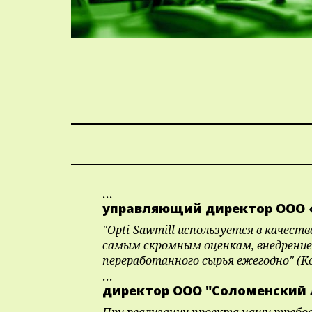
...
управляющий директор ООО 
"Opti-Sawmill используется в качест
самым скромным оценкам, внедрение 
переработанного сырья ежегодно" (К
...
директор ООО "Соломенский 
При реализации проекта наши требов