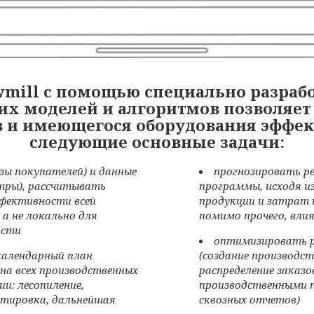
wmill с помощью специально разра
х моделей и алгоритмов позволяет
в и имеющегося оборудования эффе
следующие основные задачи:
зы покупателей) и данные
прогнозировать р
етры), рассчитывать
программы, исходя из
фективности всей
продукции и затрат 
а не локально для
помимо прочего, вли
ости
оптимизировать р
алендарный план
(создание производс
на всех производственных
распределение заказ
и: лесопиление,
производственными 
ртировка, дальнейшая
сквозных отчетов)