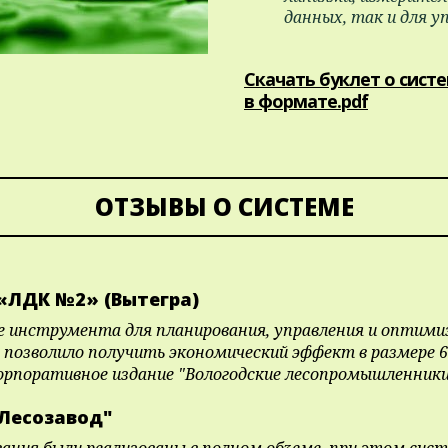
данных, так и для у
Скачать буклет о сист
в формате.pdf
ОТЗЫВЫ О СИСТЕМЕ
«ЛДК №2» (Вытегра)
ве инструмента для планирования, управления и оптими
позволило получить экономический эффект в размере 6
орпоративное издание "Вологодские лесопромышленники"
Лесозавод"
ания были реализованы в полном объеме, при этом сис