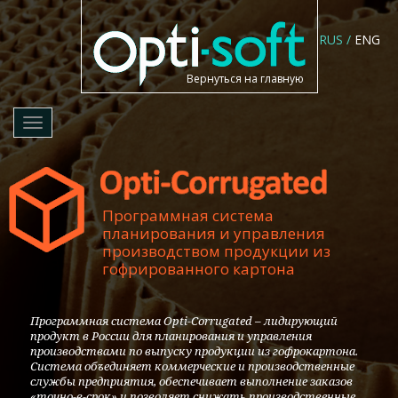
RUS
/
ENG
Вернуться на главную
Toggle
navigation
Программная система
планирования и управления
производством продукции из
гофрированного картона
Программная система Opti-Corrugated – лидирующий
продукт в России для планирования и управления
производствами по выпуску продукции из гофрокартона.
Система объединяет коммерческие и производственные
службы предприятия, обеспечивает выполнение заказов
«точно-в-срок» и позволяет снижать производственные