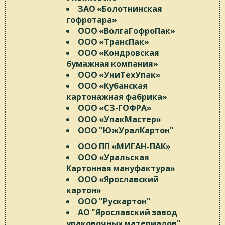
ЗАО «Болотнинская
гофротара»
ООО «ВолгаГофроПак»
ООО «ТрансПак»
ООО «Кондровская
бумажная компания»
ООО «УниТехУпак»
ООО «Кубанская
картонажная фабрика»
ООО «СЗ-ГОФРА»
ООО «УпакМастер»
ООО "ЮжУралКартон"
ООО ПП «МИГАН-ПАК»
ООО «Уральская
Картонная мануфактура»
ООО «Ярославский
картон»
ООО "Рускартон"
АО "Ярославский завод
упаковочных материалов"